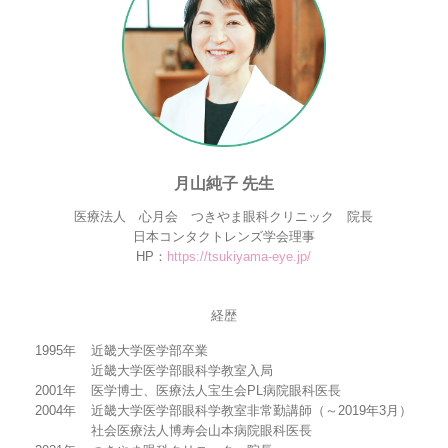
月山純子 先生
医療法人 心月会 つきやま眼科クリニック 院長
日本コンタクトレンズ学会理事
HP：
https://tsukiyama-eye.jp/
経歴
1995年
近畿大学医学部卒業
近畿大学医学部眼科学教室入局
2001年
医学博士、医療法人宝生会PL病院眼科医長
2004年
近畿大学医学部眼科学教室非常勤講師（～2019年3月）
社会医療法人博寿会山本病院眼科医長