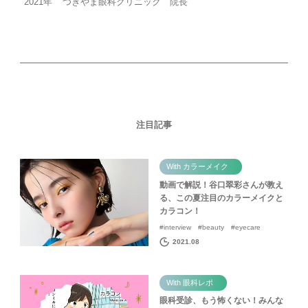
2021年
つきやま眼科クリニック 院長
注目記事
With カラーメイク
動画で解説！谷口翠彩さんが教え
る、この夏注目のカラーメイクと
カラコン！
#interview #beauty #eyecare
2021.08
With 眼科レポ
眼科受診、もう怖くない！みんな