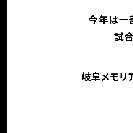
今年は一
試
岐阜メモリ