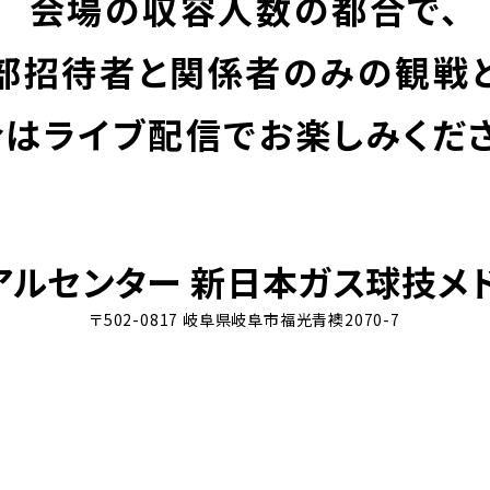
会場の収容人数の都合で、
部招待者と
関係者のみの観戦と
合はライブ配信で
お楽しみくだ
アルセンター
新日本ガス球技メド
〒502-0817 岐阜県岐阜市福光青襖2070-7