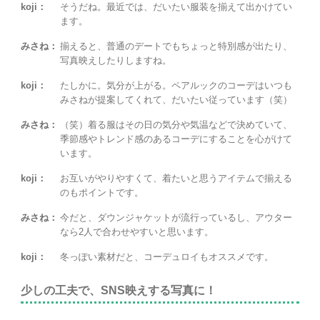
koji：
そうだね。最近では、だいたい服装を揃えて出かけてい
ます。
みさね：
揃えると、普通のデートでもちょっと特別感が出たり、
写真映えしたりしますね。
koji：
たしかに。気分が上がる。ペアルックのコーデはいつも
みさねが提案してくれて、だいたい従っています（笑）
みさね：
（笑）着る服はその日の気分や気温などで決めていて、
季節感やトレンド感のあるコーデにすることを心がけて
います。
koji：
お互いがやりやすくて、着たいと思うアイテムで揃える
のもポイントです。
みさね：
今だと、ダウンジャケットが流行っているし、アウター
なら2人で合わせやすいと思います。
koji：
冬っぽい素材だと、コーデュロイもオススメです。
少しの工夫で、SNS映えする写真に！