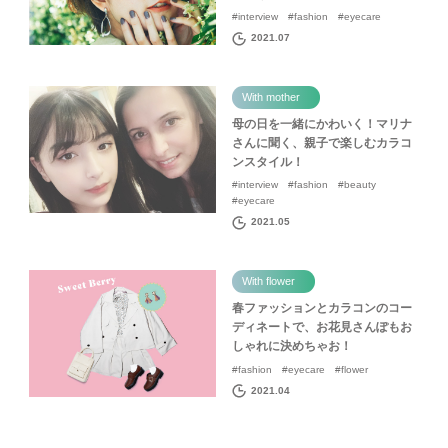
#interview #fashion #eyecare
2021.07
With mother
母の日を一緒にかわいく！マリナ
さんに聞く、親子で楽しむカラコ
ンスタイル！
#interview #fashion #beauty
#eyecare
2021.05
With flower
春ファッションとカラコンのコー
ディネートで、お花見さんぽもお
しゃれに決めちゃお！
#fashion #eyecare #flower
2021.04