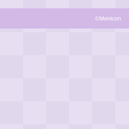
©︎Menicon