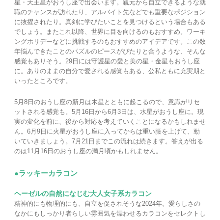
星・天王星がおうし座で出会います。親元から自立できるような就
職のチャンスが訪れたり、アルバイト先などでも重要なポジション
に抜擢されたり。真剣に学びたいことを見つけるという場合もある
でしょう。またこれ以降、世界に目を向けるのもおすすめ。ワーキ
ングホリデーなどに挑戦するのもおすすめのアイデアです。この数
年悩んできたことのパズルのピースがぴたりと合うような、そんな
感覚もありそう。29日には守護星の愛と美の星・金星もおうし座
に。ありのままの自分で愛される感覚もある、公私ともに充実期と
いったところです。
5月8日のおうし座の新月は木星とともに起こるので、意識がリセ
ットされる感覚も。5月16日から6月3日は、水星がおうし座に。現
実の変化を前に、後から対応を考えていくことになるかもしれませ
ん。6月9日に火星がおうし座に入ってからは重い腰を上げて、動
いていきましょう。7月21日までこの流れは続きます。答えが出る
のは11月16日のおうし座の満月頃かもしれません。
●ラッキーカラコン
ヘーゼルの自然になじむ大人女子系カラコン
精神的にも物理的にも、自立を促されそうな2024年。愛らしさの
なかにもしっかり者らしい雰囲気を漂わせるカラコンをセレクトし