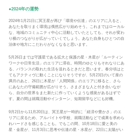
●2024年の運勢
2024年1月21日に冥王星が再び「環境や伝達」のエリアに入ると、
あなたを取りまく環境は俄然広がり始めそう。これまではローカル
な、地域のコミュニティ中心に活動していたとしても、それが変わ
り横のつながりが広がっていくでしょう。あなた自身もひとつの自
治体や地方にこだわりがなくなると思います。
5月26日までは守護星である拡大と保護の星・木星が「ルーティン
ワークや日常生活」のエリアに滞在。時間のゆとりもそれなりにあ
る、バランスの取れた生活を送れるときだと思います。春分頃はと
てもアクティヴに動くことになりそうですが、5月23日のいて座の
満月のあと、26日に木星が「人間関係」のエリアに移ると、さら
にあなたの守備範囲が広がりそう。さまざまな人と付き合いなが
ら、自分の世界をまた新たに作っていくような感覚があるはずで
す。夏の間は就職活動やインターン、短期留学などにも好機。
9月2日から11月20日は、冥王星が一時的に「経済や豊かさ」のエ
リアに戻るため、アルバイトや学校、就職活動などで成果を求めら
れハードさを感じることも。でもこの間、10月18日に愛と美の
星・金星が、11月3日に思考や伝達の星・水星が、22日に太陽がい