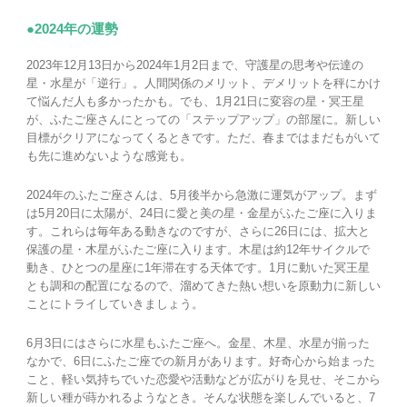
●2024年の運勢
2023年12月13日から2024年1月2日まで、守護星の思考や伝達の
星・水星が「逆行」。人間関係のメリット、デメリットを秤にかけ
て悩んだ人も多かったかも。でも、1月21日に変容の星・冥王星
が、ふたご座さんにとっての「ステップアップ」の部屋に。新しい
目標がクリアになってくるときです。ただ、春まではまだもがいて
も先に進めないような感覚も。
2024年のふたご座さんは、5月後半から急激に運気がアップ。まず
は5月20日に太陽が、24日に愛と美の星・金星がふたご座に入りま
す。これらは毎年ある動きなのですが、さらに26日には、拡大と
保護の星・木星がふたご座に入ります。木星は約12年サイクルで
動き、ひとつの星座に1年滞在する天体です。1月に動いた冥王星
とも調和の配置になるので、溜めてきた熱い想いを原動力に新しい
ことにトライしていきましょう。
6月3日にはさらに水星もふたご座へ。金星、木星、水星が揃った
なかで、6日にふたご座での新月があります。好奇心から始まった
こと、軽い気持ちでいた恋愛や活動などが広がりを見せ、そこから
新しい種が蒔かれるようなとき。そんな状態を楽しんでいると、7