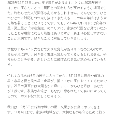
2023年12月27日にかに座で満月があります。とくに2023年後半
は、かに座さんにとって周囲との関わり方が変わるような期間でし
た。終わらせた人間関係もあるかもしれません。そんななか、ひと
つひとつに対応しつつ走り抜けてきた人も、この年末年始はようや
く落ち着くことになりそうです。でも、2024年1月21日には変容の
星・冥王星が「潜在意識」のエリアに。家族の問題など見ていなか
ったことが現実になる可能性はありますが、あまり心配しすぎない
ことが大切です。起きたことに対応していきましょう。
学校やアルバイト先などで大きな変化がありそうなのは4月です。
またそれに伴い、付き合う友達も変わってくるかもしれません。や
りたいことをやる。新しいことに飛び込む勇気が求められていると
き。
忙しくなるのは6月の後半に入ってから。6月17日に思考や伝達の
星・水星と愛と美の星・金星が、揃ってかに座にやってくるためで
す。21日の夏至には太陽もかに座に。ここからひと月は、あなた
が主役です。家族や友達は、あなたに癒されたくて会いにやってく
るので、ホスト役で忙しくなりそう。
秋口は、9月5日に行動や戦いの星・火星がかに座にやってきま
す。11月4日まで、家族や地域など、大切なものを守るために戦う