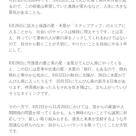
られるのが2024年です。3月25日にはてんびん座で満月＆月食があ
るので、この前後は希望していた進路が変わるなど、人生に大きな
変化があることも。
5月26日に拡大と保護の星・木星が「ステップアップ」のエリアに
入ることから、出会いのチャンスは格段に増えそうです。とは言
え、待っていて運命の人が家の扉をノックしてくれるわけではない
ので、自分から動くことが大切に。やりたいことを自由にやる１年
にして。
8月29日に守護星の愛と美の星・金星がてんびん座にやってくる
と、この日には思考や伝達の星・水星の「順行」もあるので、晴れ
晴れと華やかな気分に。9月22日の秋分に太陽が、26日に水星がて
んびん座に入ったうえで、10月3日にてんびん座の新月＆日食があ
ります。停滞感があった人もそれを吹き飛ばし、立ち上がっていけ
そうなタイミングです。
その一方で、9月2日から11月20日にかけては、昔からの家族や人
間関係の問題が戻ってくるかも。もう興味のないことでも誠実に対
応しつつ、新しい取り組みもする。過去と未来が交錯するような不
思議な心持ちのなか、自分らしいバランスを取っていくことが大切
です。