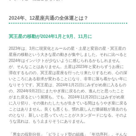
2024年、12星座共通の全体運とは？
冥王星の移動が2024年1月と9月、11月に
2023年は、3月に現実化とルールの星・土星と変容の星・冥王星の
星座の移動という大きな星の動きが集中しました。それに比べると
2024年はインパクトが少ないように感じられるかもしれません
が、そんなことはありません。土星は2023年と変わらずうお座に
滞在するものの、冥王星は星座を行ったり来たりするため、心の深
いところにある欲求が変わることになり、非常に落ち着かない年に
なりそうです。冥王星は、2024年1月21日にみずがめ座に入るもの
の、2024年9月2日にまたやぎ座に戻るため、進んだと思ったこと
がまた戻るという展開も。でも、2024年11月20日にはみずがめ座
に入り切り、その後わたしたちが生きている間はもうやぎ座に戻る
ことはありません。良くも悪くも、慣れ親しんだ価値観が過去のも
のとなり、新しいと思っていたことがスタンダードになる。そのよ
うな流れは、もう止まりそうにありません。
「男女の役割分担」「ピラミッド型の組織」「年功序列」。そんな