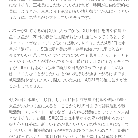
になりそう。正社員にこだわっていたけれど、時間が自由な契約社
員にしようとか、東京よりも家賃の安い地方都市でがんばろうとい
うように、気持ちがシフトしていきそうです。
パワーが出てくるのは3月に入ってから。3月10日に思考や伝達の
星・水星が、20日の春分に太陽がおひつじ座にやってくると、ク
リエイティヴなアイデアが次々に湧いてきそう。ただ4月2日に水
星が「逆行」し、5日に愛と美の星・金星もおひつじ座に入ると、
今までいいと思っていたアイデアについても見直したり、もっとも
っとやりたいことが浮かんできたり。時にはカオスにもなりそうで
すが、9日にはおひつじ座で新月＆日食が待っています。この頃
は、「こんなことがしたい」と強い気持ちが湧き上がるはずです。
就職活動やゼミについて悩んでいた人は、4月21日前後に答えが出
るかもしれません。
4月25日に水星が「順行」し、5月1日に守護星の行動や戦いの星・
火星がおひつじ座に入ると、ここから6月9日までは就職活動や転
職活動、アルバイト、ゼミなど、あらゆる活動にとってチャンス期
となりそう。この間、5月26日には木星がその座を移動するので、
好奇心も旺盛に。新しいものが見たいという気持ちに正直になって
ください。短期決戦のほうが得意なおひつじ座さんのこと。春先に
がんばっておくと、10月17日のおひつじ座の満月頃は成果を感じ