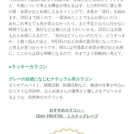
と、今後について考える機会が増えるはず。ただ8月5日に愛と美
の星・金星がおとめ座に入るタイミングで、水星が「逆行」を始め
ます。29日まで続くので、一度決めたことでも心が揺らいだり、
あれこれ考えても先が見えなかったり。また予定どおりに行かない
時期でもあり、旅行などは避けたほうがいいかも。22日には太陽
もおとめ座に入るので、「自分はどうしたいのだろう、どうすべき
か」と散々悩んだあと、9月3日のおとめ座の新月頃になってやっ
と答えが見つかりそうです。9日には守護星の水星が再びおとめ座
に。ここからは頭も明晰になるので、今までより戦略的に考えて。
●ラッキーカラコン
グレーの自然になじむナチュラル系カラコン
ゼミやアルバイト、就職活動、転職活動など、勉強や仕事が中心に
なりそうな2024年。おとめ座さんの優秀さと優しさをアピールす
るような、自然体のカラコンを。
おすすめカラコン：
1DAY FRUTTIE ミスティグレープ