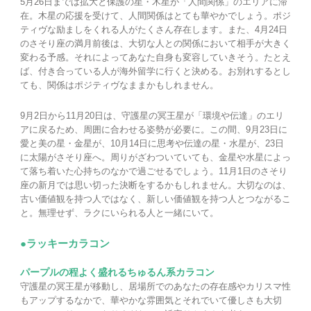
5月26日までは拡大と保護の星・木星が「人間関係」のエリアに滞
在。木星の応援を受けて、人間関係はとても華やかでしょう。ポジ
ティヴな励ましをくれる人がたくさん存在します。また、4月24日
のさそり座の満月前後は、大切な人との関係において相手が大きく
変わる予感。それによってあなた自身も変容していきそう。たとえ
ば、付き合っている人が海外留学に行くと決める。お別れするとし
ても、関係はポジティヴなままかもしれません。
9月2日から11月20日は、守護星の冥王星が「環境や伝達」のエリ
アに戻るため、周囲に合わせる姿勢が必要に。この間、9月23日に
愛と美の星・金星が、10月14日に思考や伝達の星・水星が、23日
に太陽がさそり座へ。周りがざわついていても、金星や水星によっ
て落ち着いた心持ちのなかで過ごせるでしょう。11月1日のさそり
座の新月では思い切った決断をするかもしれません。大切なのは、
古い価値観を持つ人ではなく、新しい価値観を持つ人とつながるこ
と。無理せず、ラクにいられる人と一緒にいて。
●ラッキーカラコン
パープルの程よく盛れるちゅるん系カラコン
守護星の冥王星が移動し、居場所でのあなたの存在感やカリスマ性
もアップするなかで、華やかな雰囲気とそれでいて優しさも大切