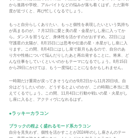
から進路や学校、アルバイトなどの悩みが落ち着くはず。ただ新年
度が近づくと、再び忙しくなるでしょう。
もっと自分らしくありたい、もっと個性を表現したいという気持ち
が高まるのが、７月12日に愛と美の星・金星がしし座に入ってか
ら。ダンスを習うなど、身体性を活かすのがおすすめ。22日には
守護星の太陽が、8月15日には思考や伝達の星・水星がしし座に入
ります。この間、8月4日にはしし座で新月もあるので、自分のあ
り方や性格について悩んだりしたあと再出発することに。将来、ど
んな仕事をしていくといいのかもテーマになるでしょう。8月15日
から29日にかけては、もう一度悩むことになるかもしれません。
一時期だけ重荷が戻ってきそうなのが9月2日から11月20日頃。自
分はどうしたいのか、どうするとよいのかが、この時期に本当に見
えてくるでしょう。この間、11月4日に行動や戦いの星・火星がし
し座に入ると、アクティヴになれるはず。
●ラッキーカラコン
ブラックの程よく盛れるモード系カラコン
自分を見失わず、個性を活かすことが2024年のしし座さんのテー