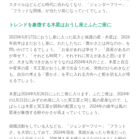
スタイルはどんどん時代に合わなくなり、「ジェンダーフリー」
「フラットな関係」が当たり前になっていくでしょう。
トレンドを象徴する木星はおうし座とふたご座に
2023年5月17日におうし座に入った拡大と保護の星・木星は、2024
年前半はまだおうし座に。わたしたちに「豊かさとは何なのか」を
問いかけてくるでしょう。「お金があれば幸せ？」「資産があるの
が幸せ？」「それとも時間？」それぞれに答えがあると思います
が、大きな気づきがありそうなのは2024年4月のこと。木星と自立
や変革の星・天王星がおうし座で出会うため、突然のひらめきなど
も。自分の考える「豊かさ」を手に入れる方向へと舵を切る人が増
えるでしょう。
木星は2024年5月26日にふたご座に入ります。ふたご座は、2024年
の1月21日にみずがめ座に入った冥王星と同じ風の星座なので、し
ばらくは木星と冥王星が調和の配置となり、2024年の後半は風の
星座が象徴する軽やかさが高まっていくでしょう。
就職活動をしている人なども、「ジェンダーフリー」「フラット
さ」を大切にしてみて。2024年現在、実績があったり有名だった
りという会社よりも、20年後も生き残りそうなのはそうした軽や