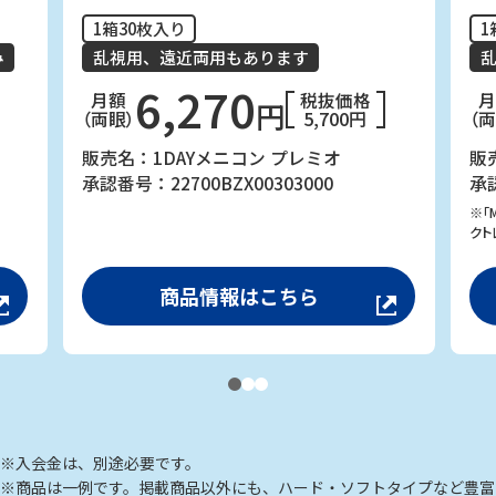
1箱30枚入り
1
み
乱視用、遠近両用もあります
6,270
月額
税抜価格
円
（両眼）
5,700円
（
販売名：1DAYメニコン プレミオ
販
承認番号：22700BZX00303000
承認
※「
クト
商品情報はこちら
※入会金は、別途必要です。
※商品は一例です。掲載商品以外にも、ハード・ソフトタイプなど豊富