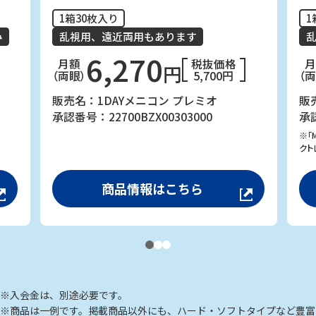
1箱30枚入り
1
み
乱視用、遠近両用もあります
6,270
月額
税抜価格
円
（両眼）
5,700円
（
販売名：1DAYメニコン プレミオ
販
承認番号：22700BZX00303000
承認
※「
クト
商品情報はこちら
※入会金は、別途必要です。
※商品は一例です。掲載商品以外にも、ハード・ソフトタイプなど豊富