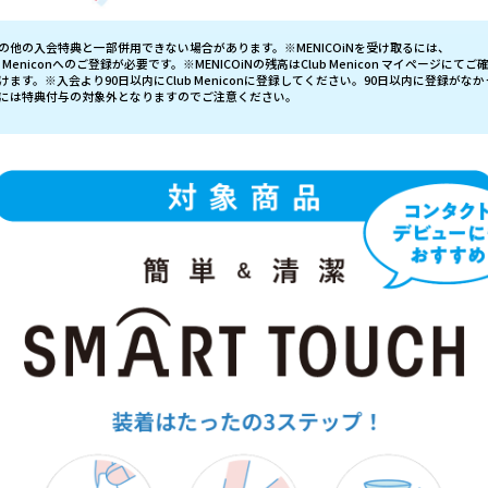
の他の入会特典と一部併用できない場合があります。※MENICOiNを受け取るには、
ub Meniconへのご登録が必要です。※MENICOiNの残高はClub Menicon マイページにてご
けます。※入会より90日以内にClub Meniconに登録してください。90日以内に登録がなか
には特典付与の対象外となりますのでご注意ください。