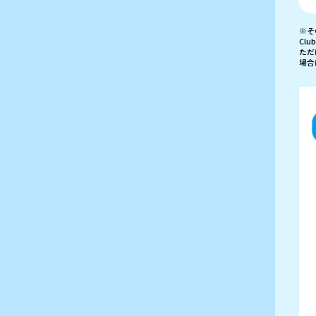
※そ
Cl
ただ
場合