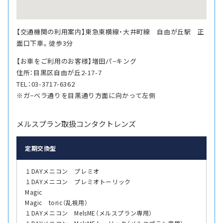
【交通機関の利用案内】東急東横線・大井町線 自由が丘駅 正
面口下車。徒歩3分
【お車をご利用のお客様】増田パ−キング
住所：目黒区自由が丘2-17-7
TEL：03-3717-6362
※ガ−ベラ通りを目黒通り方面に向かって左側
メルスプラン取扱コンタクトレンズ
定期交換型
１DAYメニコン プレミオ
１DAYメニコン プレミオトーリック
Magic
Magic toric（乱視用）
１DAYメニコン MelsME（メルスプラン専用）