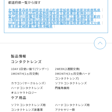
都道府県一覧から探す
北海道
青森県
秋田県
岩手県
山形県
宮城県
福島県
新潟県
群馬県
茨城県
栃木県
山梨県
長野県
埼玉県
千葉県
東京都
神奈川県
富山県
石川県
福井県
静岡県
岐阜県
愛知県
三重県
滋賀県
京都府
大阪府
奈良県
和歌山県
兵庫県
鳥取県
岡山県
島根県
広島県
山口県
香川県
徳島県
愛媛県
高知県
福岡県
佐賀県
長崎県
大分県
熊本県
宮崎県
鹿児島県
沖縄県
製品情報
コンタクトレンズ
1DAY 1日使い捨て(ワンデー)
2WEEK(2週間交換)
1MONTH(1ヵ月交換)
3MONTH(3ヵ月交換ハード
コンタクトレンズ)
カラコン（サークルレンズ）
ソフトコンタクトレンズ
ハードコンタクトレンズ
円錐角膜用
オルソケラトロジー
ケア用品
ソフトコンタクトレンズ用
ハードコンタクトレンズ用
コンタクトレンズ装着薬
アクセサリー類