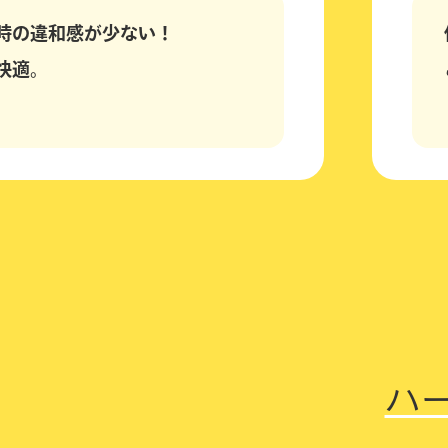
時の違和感が少ない！
快適。
。
ハ