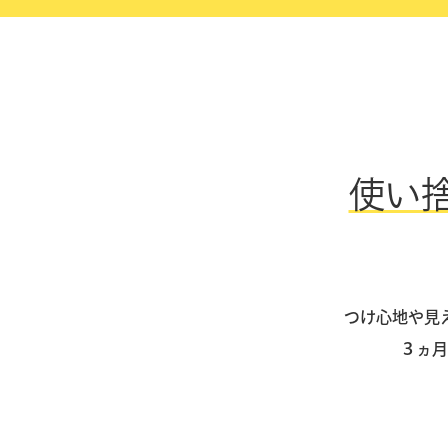
使い
つけ心地や見
３ヵ月