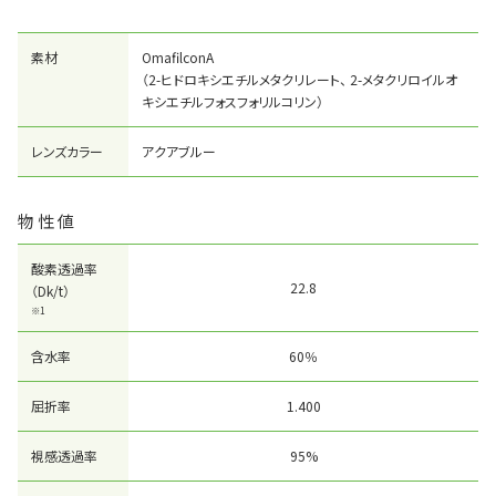
素材
OmafilconA
（2-ヒドロキシエチルメタクリレート、 2-メタクリロイルオ
キシエチルフォスフォリルコリン）
レンズカラー
アクアブルー
物性値
酸素透過率
22.8
（Dk/t）
※1
含水率
60％
屈折率
1.400
視感透過率
95%