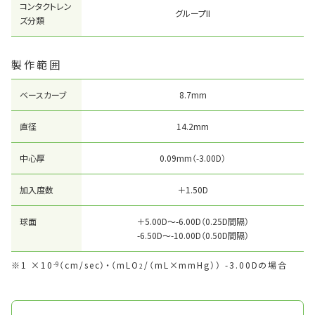
コンタクトレン
グループII
ズ分類
製作範囲
ベースカーブ
8.7mm
直径
14.2mm
中心厚
0.09mm（-3.00D）
加入度数
＋1.50D
球面
＋5.00D〜-6.00D（0.25D間隔）
-6.50D〜-10.00D（0.50D間隔）
1 ×10
（cm/sec）・（mLO
/（mL×mmHg）） -3.00Dの場合
-9
2