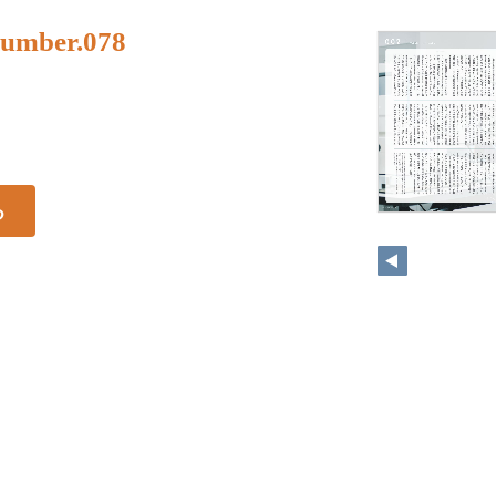
umber.078
る